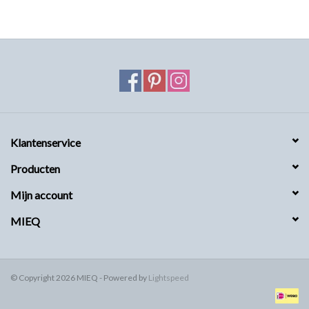
MIEQ's Setjes
MIEQ was een tijdje verdwenen
van Social Media
OVER MIEQ
Klantenservice
MIEQ's sjaaltjes
Producten
Mijn account
Armbanden MIEQ
MIEQ
HOME
© Copyright 2026 MIEQ - Powered by
Lightspeed