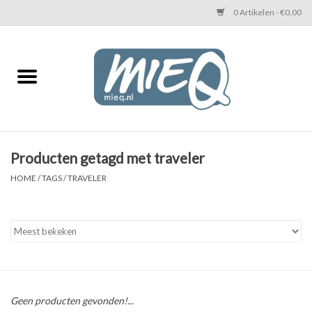
0 Artikelen - €0,00
Home
KETTINGEN MIEQ
Messing armbanden
Producten getagd met traveler
HOME
/
TAGS
/
TRAVELER
MIEQ's oorbellen
Love You Armband
Never Enough Armbanden
Geen producten gevonden!...
Heren