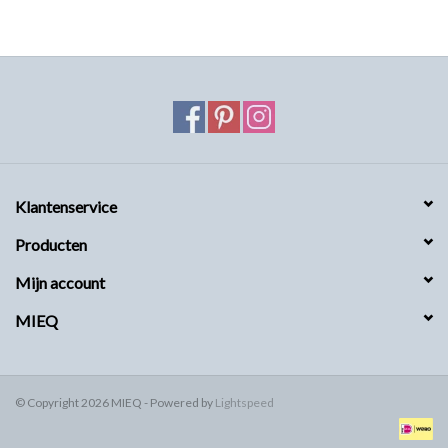
MIEQ's Setjes
MIEQ was een tijdje verdwenen
van Social Media
OVER MIEQ
Klantenservice
MIEQ's sjaaltjes
Producten
Mijn account
Armbanden MIEQ
MIEQ
HOME
© Copyright 2026 MIEQ - Powered by
Lightspeed