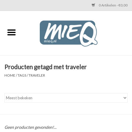
0 Artikelen - €0,00
Home
KETTINGEN MIEQ
Messing armbanden
Producten getagd met traveler
HOME
/
TAGS
/
TRAVELER
MIEQ's oorbellen
Love You Armband
Never Enough Armbanden
Geen producten gevonden!...
Heren