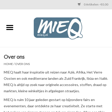
0 Artikelen - €0,00
Home
KETTINGEN MIEQ
Messing armbanden
Over ons
HOME
/
OVER ONS
MIEQ's oorbellen
MIEQ haalt haar inspiratie uit reizen naar Azië, Afrika, Het Verre
Oosten en ook mediterrane landen als Zuid Frankrijk, Ibiza en Italië.
Love You Armband
MIEQ is altijd op zoek naar originele accessoires, stoffen, draad op
markten, kleine winkeltjes in afgelegen straatjes.
Never Enough Armbanden
MIEQ is ruim 10 jaar geleden gestart op bijzondere fairs en
evenementen, daar ontdekte ze haar creativiteit. Ze starte met
Heren