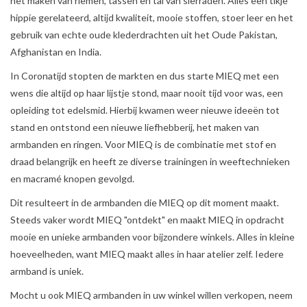
het maken van riemen, tassen en tal van sierraden. Alles een tikje
hippie gerelateerd, altijd kwaliteit, mooie stoffen, stoer leer en het
MIEQ's Setjes
gebruik van echte oude klederdrachten uit het Oude Pakistan,
Afghanistan en India.
MIEQ was een tijdje verdwenen
In Coronatijd stopten de markten en dus starte MIEQ met een
van Social Media
wens die altijd op haar lijstje stond, maar nooit tijd voor was, een
opleiding tot edelsmid. Hierbij kwamen weer nieuwe ideeën tot
OVER MIEQ
stand en ontstond een nieuwe liefhebberij, het maken van
armbanden en ringen. Voor MIEQ is de combinatie met stof en
MIEQ's sjaaltjes
draad belangrijk en heeft ze diverse trainingen in weeftechnieken
en macramé knopen gevolgd.
Armbanden MIEQ
Dit resulteert in de armbanden die MIEQ op dit moment maakt.
Steeds vaker wordt MIEQ "ontdekt" en maakt MIEQ in opdracht
mooie en unieke armbanden voor bijzondere winkels. Alles in kleine
HOME
hoeveelheden, want MIEQ maakt alles in haar atelier zelf. Iedere
armband is uniek.
Mocht u ook MIEQ armbanden in uw winkel willen verkopen, neem