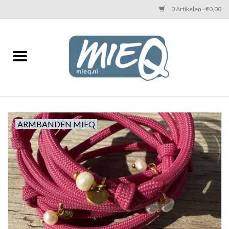
0 Artikelen - €0,00
Home
KETTINGEN MIEQ
Messing armbanden
ARMBANDEN MIEQ
MIEQ's oorbellen
Love You Armband
Never Enough Armbanden
Heren