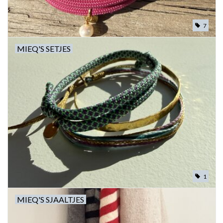
MIEQ's Setjes
7
MIEQ'S SETJES
MIEQ was een tijdje verdwenen
van Social Media
OVER MIEQ
MIEQ's sjaaltjes
Armbanden MIEQ
HOME
1
MIEQ'S SJAALTJES