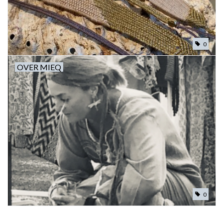
0
OVER MIEQ
0