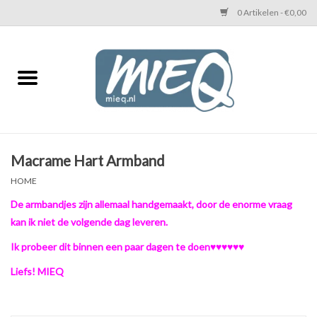
0 Artikelen - €0,00
Home
KETTINGEN MIEQ
Messing armbanden
Macrame Hart Armband
HOME
MIEQ's oorbellen
De armbandjes zijn allemaal handgemaakt, door de enorme vraag
kan ik niet de volgende dag leveren.
Love You Armband
Ik probeer dit binnen een paar dagen te doen♥♥♥♥♥♥
Never Enough Armbanden
Liefs! MIEQ
Heren