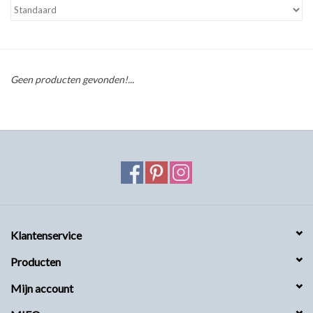
MIEQ's Setjes
MIEQ was een tijdje verdwenen
Geen producten gevonden!...
van Social Media
OVER MIEQ
MIEQ's sjaaltjes
Armbanden MIEQ
Klantenservice
HOME
Producten
Mijn account