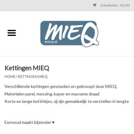
0 Artikelen - €0,00
Home
KETTINGEN MIEQ
Messing armbanden
Kettingen MIEQ
HOME
/
KETTINGEN MIEQ
MIEQ's oorbellen
Verschillende kettingen gesmeden en geknoopt door MIEQ,
Materialen parel, messing, koper en macrame draad
Love You Armband
Korte en lange kettinkjes, zij zijn gemakkelijk te verstellen in lengte
Never Enough Armbanden
Eenvoud maakt bijzonder ♥
Heren