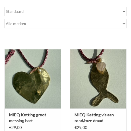
MIEQ's Setjes
MIEQ was een tijdje verdwenen
van Social Media
OVER MIEQ
MIEQ's sjaaltjes
Armbanden MIEQ
HOME
MIEQ Ketting groot
MIEQ Ketting vis aan
messing hart
rood/roze draad
€29,00
€29,00