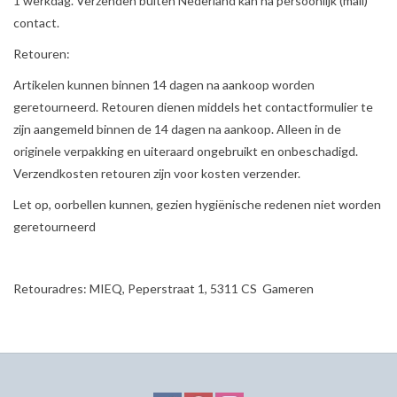
1 werkdag. Verzenden buiten Nederland kan na persoonlijk (mail)
contact.
MIEQ's Setjes
Retouren:
Artikelen kunnen binnen 14 dagen na aankoop worden
MIEQ was een tijdje verdwenen
geretourneerd. Retouren dienen middels het contactformulier te
van Social Media
zijn aangemeld binnen de 14 dagen na aankoop. Alleen in de
originele verpakking en uiteraard ongebruikt en onbeschadigd.
OVER MIEQ
Verzendkosten retouren zijn voor kosten verzender.
Let op, oorbellen kunnen, gezien hygiënische redenen niet worden
MIEQ's sjaaltjes
geretourneerd
Armbanden MIEQ
Retouradres: MIEQ, Peperstraat 1, 5311 CS Gameren
HOME