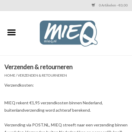
0 Artikelen - €0,00
Home
KETTINGEN MIEQ
Messing armbanden
Verzenden & retourneren
HOME
/
VERZENDEN & RETOURNEREN
MIEQ's oorbellen
Verzendkosten:
Love You Armband
MIEQ rekent €1,95 verzendkosten binnen Nederland,
buitenlandverzending word achteraf berekend.
Never Enough Armbanden
Verzending via POST.NL, MIEQ streeft naar een verzending binnen
Heren