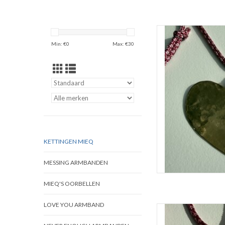
MIEQ Ketting
Min: €
0
Max: €
30
TOEVOEGEN 
KETTINGEN MIEQ
MESSING ARMBANDEN
MIEQ'S OORBELLEN
LOVE YOU ARMBAND
MIEQ Ketting v
TOEVOEGEN 