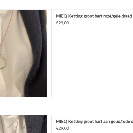
door MIEQ. Het hart is lekker
MIEQ Ketting groot hart roze/gele draad
 roze/geel draad. De ketting is
€29,00
r middels een schuifknoopje.
s. Heerlijke ketting! Draagt
jk en is licht.
 gemaakt van messi
AAN WINKELWAGEN
door MIEQ. Het hart is lekker
MIEQ Ketting groot hart aan goud/rode 
 goud/rode draad. De ketting is
€29,00
r middels een schuifknoopje.