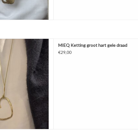
door MIEQ. Het hart is lekker
MIEQ Ketting groot hart gele draad
n gele draad. De ketting is in
€29,00
middels een schuifknoopje.
s. Heerlijke ketting! Draagt
jk en is licht.
gemaakt van messing.
AAN WINKELWAGEN