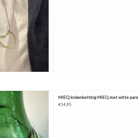
s. Heerlijke ketting! Draagt
jk en is licht.
 gemaakt van messi
AAN WINKELWAGEN
met een witte gecultiveerde
MIEQ kralenketting MIEQ met witte pare
parel.
€14,95
 eenvoud prachtig.
 nog verstelbaar bij de sluiting.
AAN WINKELWAGEN