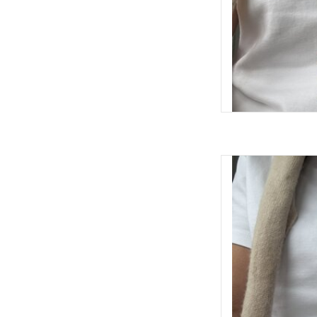
Ketting met een hang
gezaagd en gehamer
mooie wijnrode en go
schuifknoop kun je de
TOEVOEGEN 