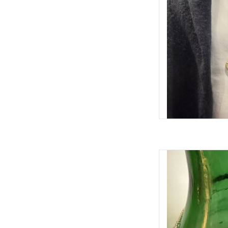
Afwerking met parel
makkeli
Het hart is
TOEVOEGEN 
Kralenketting MIEQ 
Door zijn
Valt mooi in de hals, is
TOEVOEGEN 