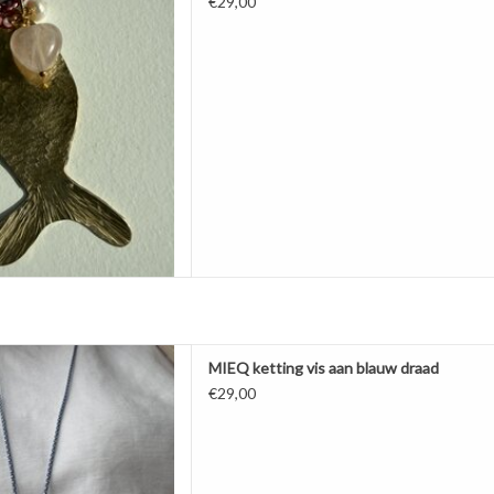
€29,00
dgemaakte vis van messing.
MIEQ ketting vis aan blauw draad
ruikt zijn, zoetwaterparels en
€29,00
tting is in lengte verstelbaar.
cord in blauw tinten.
AAN WINKELWAGEN