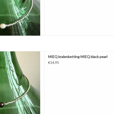
et een zwarte gecultiveerde
MIEQ kralenketting MIEQ black pearl
parel.
€14,95
 eenvoud prachtig.
 nog verstelbaar bij de sluiting.
AAN WINKELWAGEN