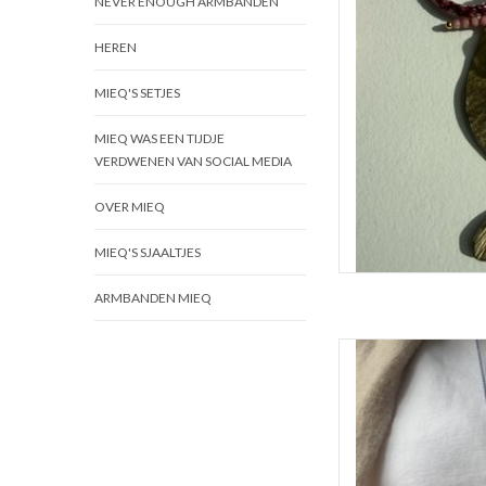
NEVER ENOUGH ARMBANDEN
HEREN
MIEQ'S SETJES
MIEQ WAS EEN TIJDJE
VERDWENEN VAN SOCIAL MEDIA
OVER MIEQ
MIEQ'S SJAALTJES
ARMBANDEN MIEQ
Ketting met een han
Andere kralen die geb
messing druppels. De ke
Draad is para
TOEVOEGEN 