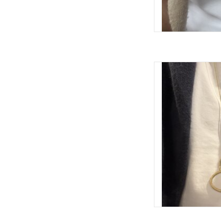
Ketting hart gemaakt 
groot en hangt aan ee
lengte verstelbaar 
Afwerking met parel
makkeli
Het hart is 
TOEVOEGEN 