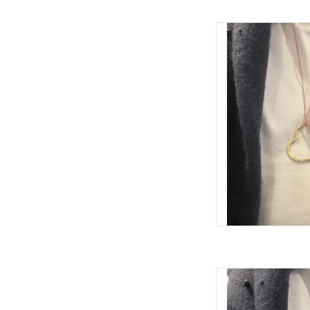
Ketting hart gemaakt 
groot en hangt aan een
in lengte verstelbaa
Afwerking met parel
makkeli
Het hart is
TOEVOEGEN 
Ketting hart gemaakt 
groot en hangt aan een
in lengte verstelbaa