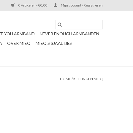
0 Artikelen - €0,00
Mijn account / Registreren
VE YOU ARMBAND
NEVER ENOUGH ARMBANDEN
A
OVER MIEQ
MIEQ'S SJAALTJES
HOME
/
KETTINGEN MIEQ