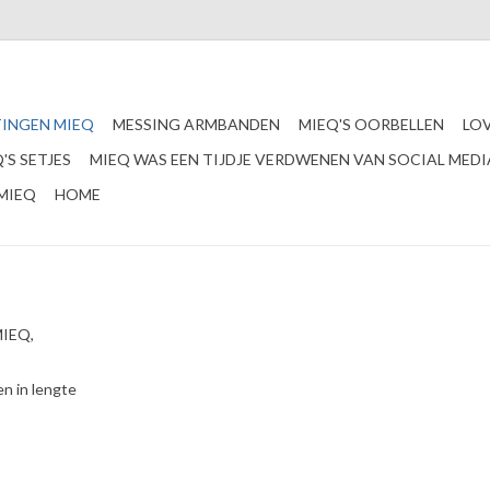
INGEN MIEQ
MESSING ARMBANDEN
MIEQ'S OORBELLEN
LO
'S SETJES
MIEQ WAS EEN TIJDJE VERDWENEN VAN SOCIAL MEDI
MIEQ
HOME
MIEQ,
en in lengte