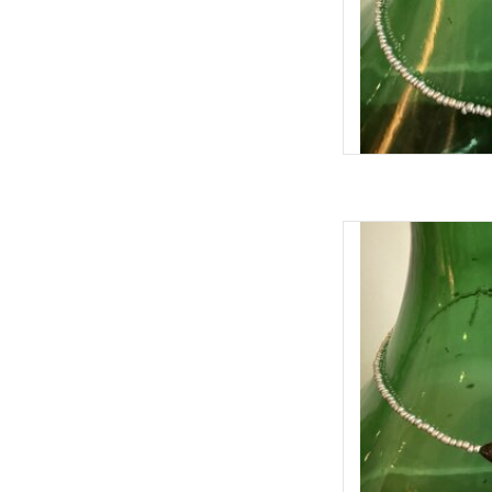
Kralenketting MIEQ m
Door zijn
Valt mooi in de hals, is
TOEVOEGEN 