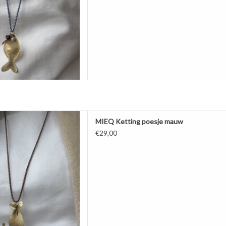
er van een poes. De poes is
MIEQ Ketting poesje mauw
d door MIEQ. Hangt aan een
€29,00
uden paracord draad. Door de
 ketting lang en kort dragen.
AAN WINKELWAGEN