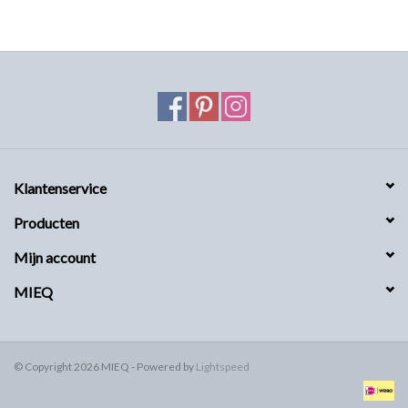
MIEQ's Setjes
MIEQ was een tijdje verdwenen
van Social Media
OVER MIEQ
Klantenservice
MIEQ's sjaaltjes
Producten
Mijn account
Armbanden MIEQ
MIEQ
HOME
© Copyright 2026 MIEQ - Powered by
Lightspeed