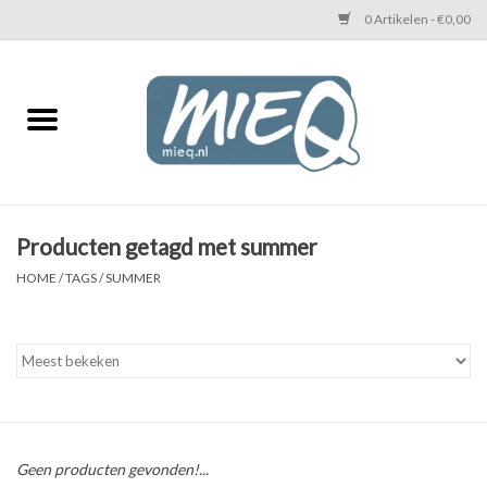
0 Artikelen - €0,00
Home
KETTINGEN MIEQ
Messing armbanden
Producten getagd met summer
HOME
/
TAGS
/
SUMMER
MIEQ's oorbellen
Love You Armband
Never Enough Armbanden
Geen producten gevonden!...
Heren