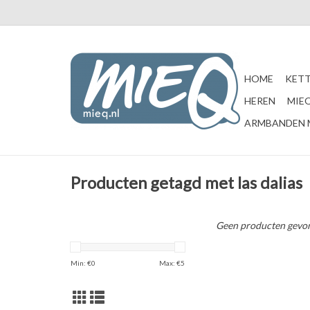
HOME
KETT
HEREN
MIEQ
ARMBANDEN 
Producten getagd met las dalias
Geen producten gevon
Min: €
0
Max: €
5