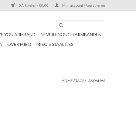
0 Artikelen - €0,00
Mijn account / Registreren
VE YOU ARMBAND
NEVER ENOUGH ARMBANDEN
A
OVER MIEQ
MIEQ'S SJAALTJES
HOME
/
TAGS
/
LAS DALIAS