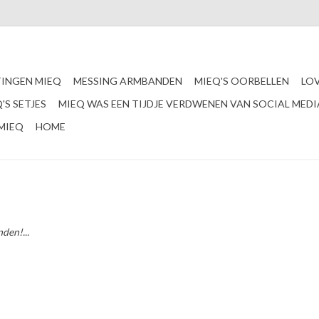
INGEN MIEQ
MESSING ARMBANDEN
MIEQ'S OORBELLEN
LO
'S SETJES
MIEQ WAS EEN TIJDJE VERDWENEN VAN SOCIAL MEDI
MIEQ
HOME
den!...