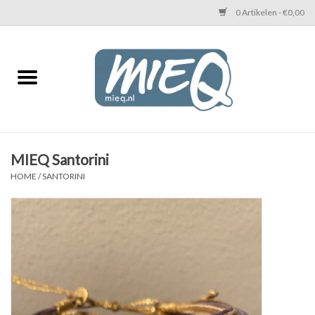
0 Artikelen - €0,00
Home
KETTINGEN MIEQ
Messing armbanden
MIEQ Santorini
HOME
/
SANTORINI
MIEQ's oorbellen
Love You Armband
Never Enough Armbanden
Heren