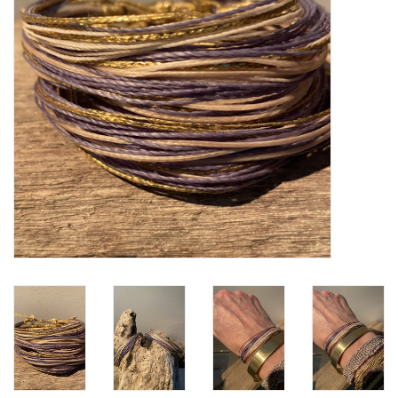
MIEQ's Setjes
MIEQ was een tijdje verdwenen
van Social Media
OVER MIEQ
MIEQ's sjaaltjes
Armbanden MIEQ
HOME