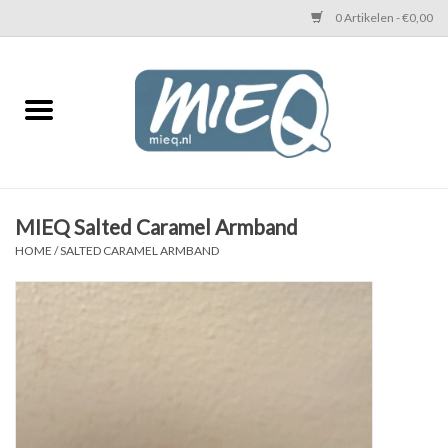
0 Artikelen - €0,00
Home
KETTINGEN MIEQ
Messing armbanden
MIEQ Salted Caramel Armband
HOME
/
SALTED CARAMEL ARMBAND
MIEQ's oorbellen
Love You Armband
Never Enough Armbanden
Heren