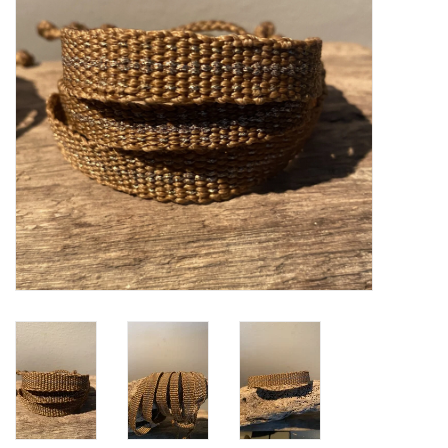
MIEQ's Setjes
MIEQ was een tijdje verdwenen
van Social Media
OVER MIEQ
MIEQ's sjaaltjes
Armbanden MIEQ
HOME