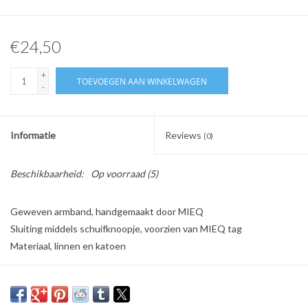
€24,50
+
TOEVOEGEN AAN WINKELWAGEN
-
Informatie
Reviews
(0)
Beschikbaarheid:
Op voorraad
(5)
Geweven armband, handgemaakt door MIEQ
Sluiting middels schuifknoopje, voorzien van MIEQ tag
Materiaal, linnen en katoen
Jouw MIEQ
MIEQ heeft met veel liefde jouw armband, ketting of ring gemaakt.
MIEQ hoopt dus dat je er veel plezier aan beleeft! MIEQ heeft het