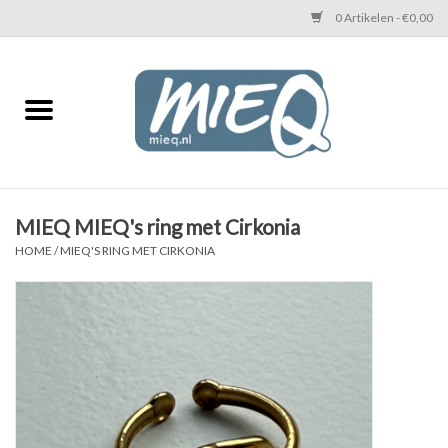
0 Artikelen - €0,00
Home
KETTINGEN MIEQ
Messing armbanden
MIEQ MIEQ's ring met Cirkonia
HOME
/
MIEQ'S RING MET CIRKONIA
MIEQ's oorbellen
Love You Armband
Never Enough Armbanden
Heren