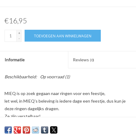
€16,95
+
TOEVOEGEN AAN WINKELWAGEN
-
Informatie
Reviews
(0)
Beschikbaarheid:
Op voorraad
(1)
MIEQ is op zoek gegaan naar ringen voor een feestje,
let wel, in MIEQ's beleving is iedere dage een feestje, dus kun je
deze ringen dagelijks dragen.
Ze zijn verstelbaar!
Let wel, gemiddelde maat, past om de meeste handen....