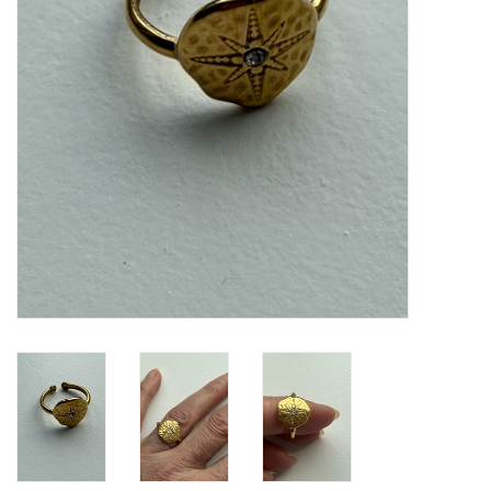
MIEQ's Setjes
MIEQ was een tijdje verdwenen
van Social Media
OVER MIEQ
MIEQ's sjaaltjes
Armbanden MIEQ
HOME