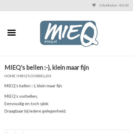
0 Artikelen - €0,00
Home
KETTINGEN MIEQ
Messing armbanden
MIEQ's bellen :-), klein maar fijn
HOME
/
MIEQ'S OORBELLEN
MIEQ's oorbellen
MIEQ's bellen :-), klein maar fijn
Love You Armband
MIEQ's oorbellen,
Eenvoudig en toch sjiek
Draagbaar bij iedere gelegenheid.
Never Enough Armbanden
Heren