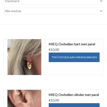
MIEQ's Setjes
MIEQ was een tijdje verdwenen
van Social Media
OVER MIEQ
MIEQ Oorbellen hart met parel
€10,00
MIEQ's sjaaltjes
TOEVOEGEN AAN WINKELWAGEN
Armbanden MIEQ
HOME
MIEQ Oorbellen vlinder met parel
€10,00