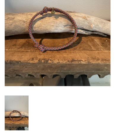
MIEQ's Setjes
MIEQ was een tijdje verdwenen
van Social Media
OVER MIEQ
MIEQ's sjaaltjes
Armbanden MIEQ
HOME