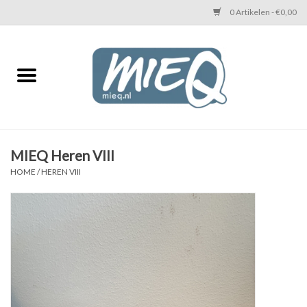
0 Artikelen - €0,00
Home
KETTINGEN MIEQ
Messing armbanden
MIEQ Heren VIII
HOME
/
HEREN VIII
MIEQ's oorbellen
Love You Armband
Never Enough Armbanden
Heren