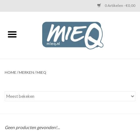
0 Artikelen - €0,00
Home
KETTINGEN MIEQ
Messing armbanden
HOME
/
MERKEN
/
MIEQ
MIEQ's oorbellen
Love You Armband
Never Enough Armbanden
Geen producten gevonden!...
Heren