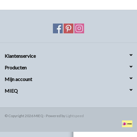
MIEQ's Setjes
MIEQ was een tijdje verdwenen
van Social Media
OVER MIEQ
Klantenservice
Producten
MIEQ's sjaaltjes
Mijn account
Armbanden MIEQ
MIEQ
HOME
© Copyright 2026 MIEQ - Powered by
Lightspeed