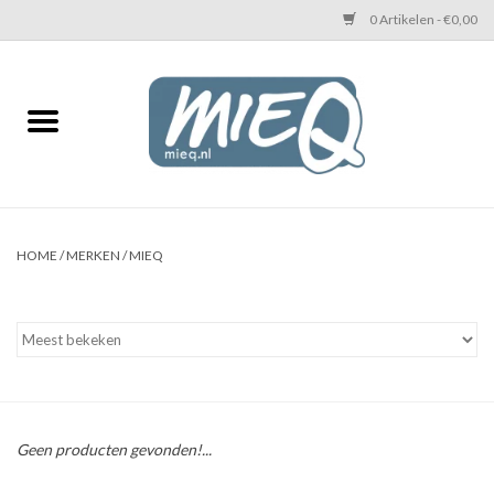
0 Artikelen - €0,00
Home
KETTINGEN MIEQ
Messing armbanden
HOME
/
MERKEN
/
MIEQ
MIEQ's oorbellen
Love You Armband
Never Enough Armbanden
Geen producten gevonden!...
Heren