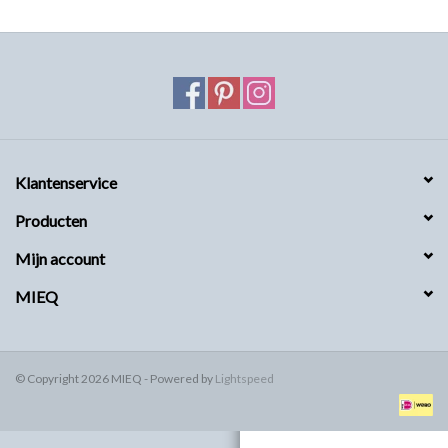
MIEQ's Setjes
MIEQ was een tijdje verdwenen
van Social Media
OVER MIEQ
Klantenservice
Producten
MIEQ's sjaaltjes
Mijn account
Armbanden MIEQ
MIEQ
HOME
© Copyright 2026 MIEQ - Powered by
Lightspeed