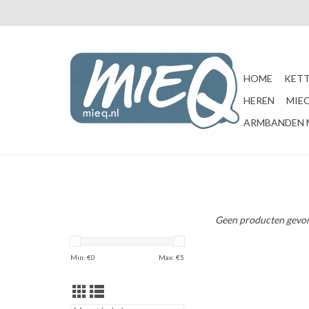
HOME
KETT
HEREN
MIEQ
ARMBANDEN 
Geen producten gevon
Min: €
0
Max: €
5