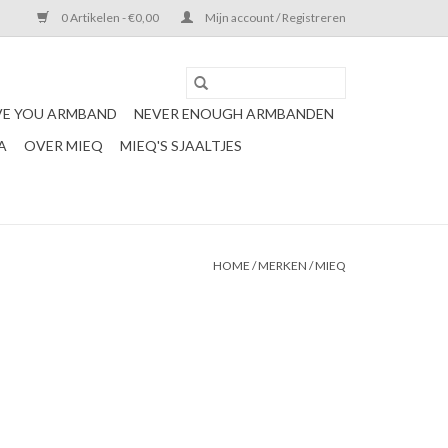
0 Artikelen - €0,00
Mijn account / Registreren
VE YOU ARMBAND
NEVER ENOUGH ARMBANDEN
A
OVER MIEQ
MIEQ'S SJAALTJES
HOME
/
MERKEN
/
MIEQ