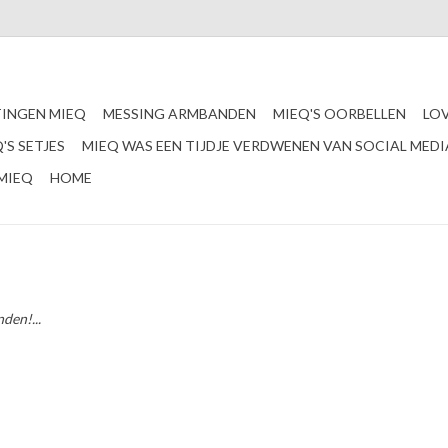
INGEN MIEQ
MESSING ARMBANDEN
MIEQ'S OORBELLEN
LO
'S SETJES
MIEQ WAS EEN TIJDJE VERDWENEN VAN SOCIAL MEDI
MIEQ
HOME
den!...