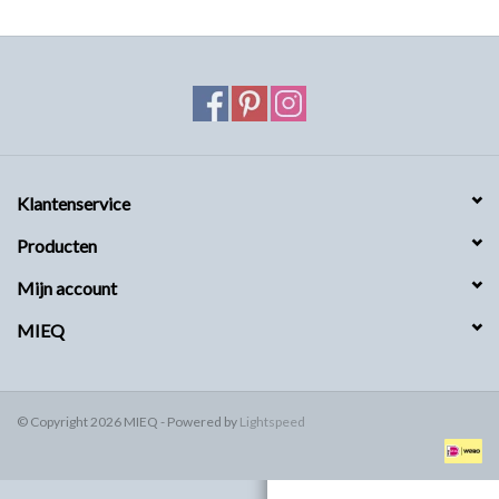
MIEQ's Setjes
MIEQ was een tijdje verdwenen
van Social Media
OVER MIEQ
Klantenservice
Producten
MIEQ's sjaaltjes
Mijn account
Armbanden MIEQ
MIEQ
HOME
© Copyright 2026 MIEQ - Powered by
Lightspeed