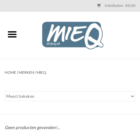
0 Artikelen - €0,00
Home
KETTINGEN MIEQ
Messing armbanden
HOME
/
MERKEN
/
MIEQ
MIEQ's oorbellen
Love You Armband
Never Enough Armbanden
Geen producten gevonden!...
Heren