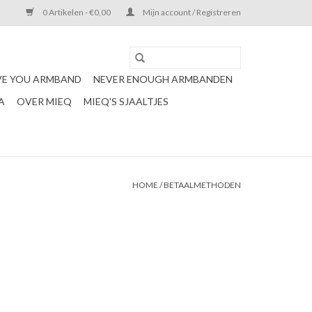
0 Artikelen - €0,00
Mijn account / Registreren
VE YOU ARMBAND
NEVER ENOUGH ARMBANDEN
A
OVER MIEQ
MIEQ'S SJAALTJES
HOME
/
BETAALMETHODEN