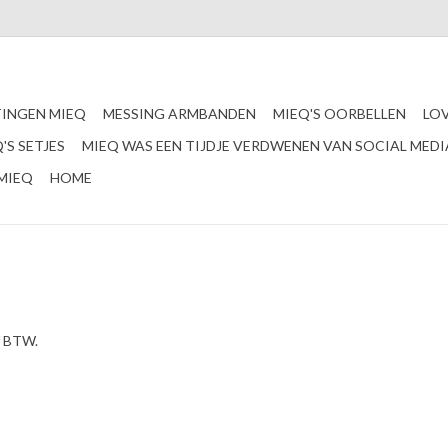
INGEN MIEQ
MESSING ARMBANDEN
MIEQ'S OORBELLEN
LO
'S SETJES
MIEQ WAS EEN TIJDJE VERDWENEN VAN SOCIAL MEDI
MIEQ
HOME
ef BTW.