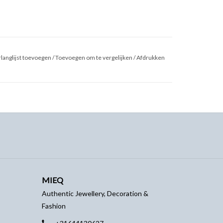
langlijst toevoegen
/
Toevoegen om te vergelijken
/
Afdrukken
MIEQ
Authentic Jewellery, Decoration &
Fashion