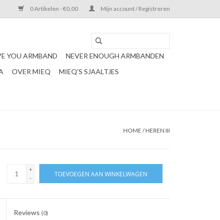
0 Artikelen - €0,00
Mijn account / Registreren
VE YOU ARMBAND
NEVER ENOUGH ARMBANDEN
A
OVER MIEQ
MIEQ'S SJAALTJES
HOME
/
HEREN III
+
TOEVOEGEN AAN WINKELWAGEN
-
Reviews
(0)