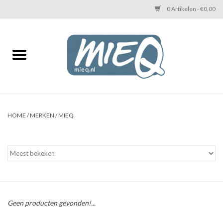
0 Artikelen - €0,00
Home
KETTINGEN MIEQ
Messing armbanden
HOME
/
MERKEN
/
MIEQ
MIEQ's oorbellen
Love You Armband
Never Enough Armbanden
Geen producten gevonden!...
Heren