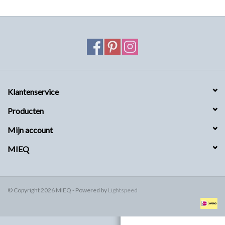
MIEQ's Setjes
MIEQ was een tijdje verdwenen
van Social Media
OVER MIEQ
Klantenservice
Producten
MIEQ's sjaaltjes
Mijn account
Armbanden MIEQ
MIEQ
HOME
© Copyright 2026 MIEQ - Powered by
Lightspeed