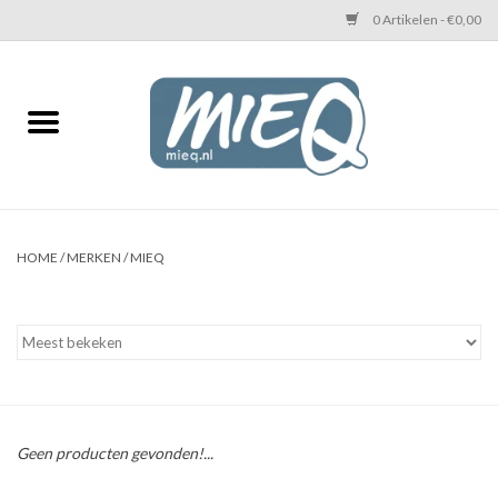
0 Artikelen - €0,00
Home
KETTINGEN MIEQ
Messing armbanden
HOME
/
MERKEN
/
MIEQ
MIEQ's oorbellen
Love You Armband
Never Enough Armbanden
Geen producten gevonden!...
Heren