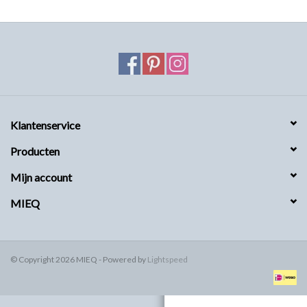
MIEQ's Setjes
MIEQ was een tijdje verdwenen
van Social Media
OVER MIEQ
Klantenservice
Producten
MIEQ's sjaaltjes
Mijn account
Armbanden MIEQ
MIEQ
HOME
© Copyright 2026 MIEQ - Powered by
Lightspeed